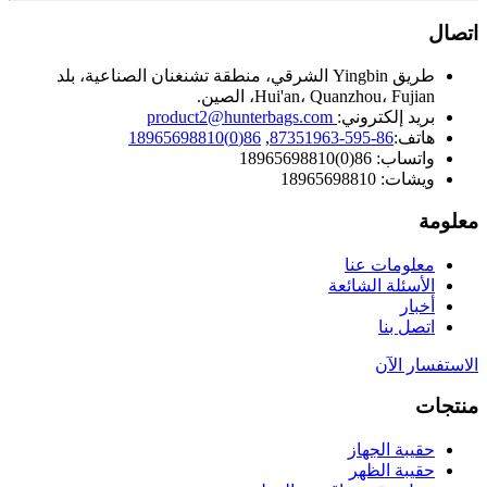
اتصال
طريق Yingbin الشرقي، منطقة تشنغنان الصناعية، بلد
Hui'an، Quanzhou، Fujian، الصين.
بريد إلكتروني:
product2@hunterbags.com
هاتف:
86-595-87351963
,
86(0)18965698810
واتساب: 86(0)18965698810
ويشات: 18965698810
معلومة
معلومات عنا
الأسئلة الشائعة
أخبار
اتصل بنا
الاستفسار الآن
منتجات
حقيبة الجهاز
حقيبة الظهر