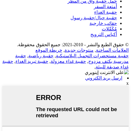
حمل حقيبة واق من المطر
أمتعة السفر
حقيبة الغداء
حقيبة حبال/حقيبة رسول
حقائب خارجية
مُكَمِّلات
أكياس الترويج
© حقوق الطبع والنشر - 2010-2021: جميع الحقوق محفوظة.
العلامات الساخنة
,
منتوجات جديدة
,
خريطة الموقع
حقيبة مستحضرات التجميل البلاستيكية
,
حقيبة رياضية
,
حقيبة
مدرسية بكتف مزدوج
,
حقيبة غداء معزولة
,
حقيبة تبريد الغداء
,
حقيبة
غداء صديقة للبيئة
,
ارسل بريد الكتروني
x