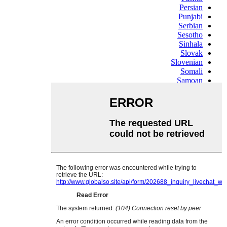
Persian
Punjabi
Serbian
Sesotho
Sinhala
Slovak
Slovenian
Somali
Samoan
Scots Gaelic
Shona
Sindhi
Sundanese
Swahili
Tajik
Tamil
Telugu
Thai
Ukrainian
Urdu
Uzbek
Vietnamese
Welsh
Xhosa
Yiddish