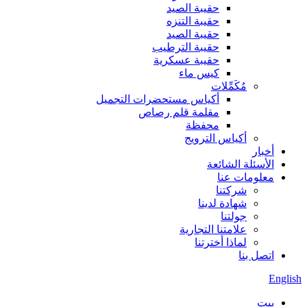
حقيبة الصيد
حقيبة التنزه
حقيبة الصيد
حقيبة الترطيب
حقيبة عسكرية
كيس ماء
مُكَمِّلات
أكياس مستحضرات التجميل
مقلمة قلم رصاص
محفظة
أكياس الترويج
أخبار
الأسئلة الشائعة
معلومات عنا
شركتنا
شهادة لدينا
جولتنا
علامتنا التجارية
لماذا أخترتنا
اتصل بنا
English
بيت