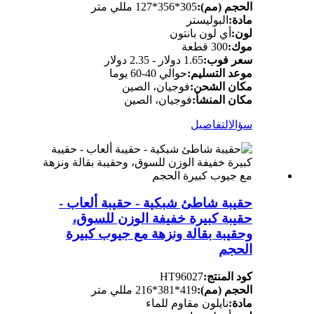
الحجم (مم):
305*356*127 مللي متر
مادة:
البوليستر
لون:
أي لون بانتون
موك:
300 قطعة
سعر فوب:
1.65 دولار - 2.35 دولار
موعد التسليم:
حوالي 40-60 يوما
مكان الشحن:
فوجيان، الصين
مكان المنشأ:
فوجيان، الصين
سؤال
التفاصيل
حقيبة شاطئ شبكية - حقيبة ألعاب -
حقيبة كبيرة خفيفة الوزن للسوق،
وحقيبة بقالة ونزهة مع جيوب كبيرة
الحجم
كود المنتج:
HT96027
الحجم (مم):
419*381*216 مللي متر
مادة:
نايلون مقاوم للماء