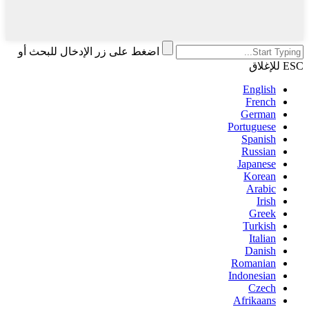
اضغط على زر الإدخال للبحث أو
ESC للإغلاق
English
French
German
Portuguese
Spanish
Russian
Japanese
Korean
Arabic
Irish
Greek
Turkish
Italian
Danish
Romanian
Indonesian
Czech
Afrikaans