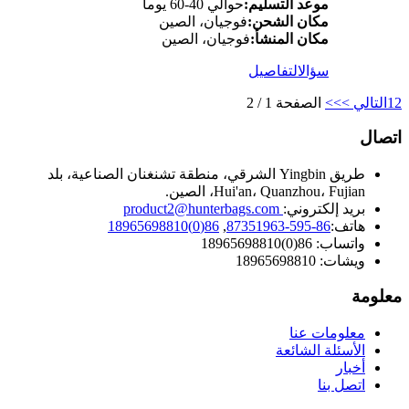
موعد التسليم:
حوالي 40-60 يوما
مكان الشحن:
فوجيان، الصين
مكان المنشأ:
فوجيان، الصين
سؤال
التفاصيل
2
1
التالي >
>>
الصفحة 1 / 2
اتصال
طريق Yingbin الشرقي، منطقة تشنغنان الصناعية، بلد
Hui'an، Quanzhou، Fujian، الصين.
بريد إلكتروني:
product2@hunterbags.com
هاتف:
86-595-87351963
,
86(0)18965698810
واتساب: 86(0)18965698810
ويشات: 18965698810
معلومة
معلومات عنا
الأسئلة الشائعة
أخبار
اتصل بنا