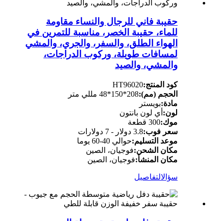
حقيبة فاني للرجال والنساء مقاومة
للماء، حقيبة الخصر، مناسبة للتمرين في
الهواء الطلق، والسفر، والجري، والمشي
لمسافات طويلة، وركوب الدراجات،
والمشي، والصيد
كود المنتج:
HT96020
الحجم (مم):
208*150*48 مللي متر
مادة:
بويستر
لون:
أي لون بانتون
موك:
300 قطعة
سعر فوب:
3.8 دولار - 7 دولارات
موعد التسليم:
حوالي 40-60 يوما
مكان الشحن:
فوجيان، الصين
مكان المنشأ:
فوجيان، الصين
سؤال
التفاصيل