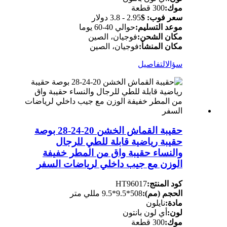
موك:
300 قطعة
سعر فوب: $
2.95 - 3.8 دولار
موعد التسليم:
حوالي 40-60 يوما
مكان الشحن:
فوجيان، الصين
مكان المنشأ:
فوجيان، الصين
سؤال
التفاصيل
حقيبة القماش الخشن 20-24-28 بوصة
حقيبة رياضية قابلة للطي للرجال
والنساء حقيبة واق من المطر خفيفة
الوزن مع جيب داخلي لرياضات السفر
كود المنتج:
HT96017
الحجم (مم):
508*9.5*9.5 مللي متر
مادة:
نايلون
لون:
أي لون بانتون
موك:
300 قطعة