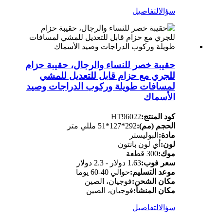
سؤال
التفاصيل
حقيبة خصر للنساء والرجال، حقيبة حزام
للجري مع حزام قابل للتعديل للمشي
لمسافات طويلة وركوب الدراجات وصيد
الأسماك
كود المنتج:
HT96022
الحجم (مم):
292*127*51 مللي متر
مادة:
البوليستر
لون:
أي لون بانتون
موك:
300 قطعة
سعر فوب:
1.63 دولار - 2.3 دولار
موعد التسليم:
حوالي 40-60 يوما
مكان الشحن:
فوجيان، الصين
مكان المنشأ:
فوجيان، الصين
سؤال
التفاصيل