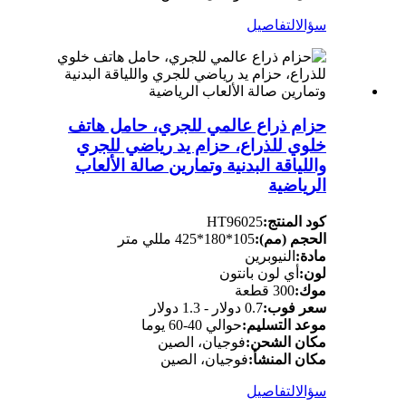
سؤال
التفاصيل
حزام ذراع عالمي للجري، حامل هاتف
خلوي للذراع، حزام يد رياضي للجري
واللياقة البدنية وتمارين صالة الألعاب
الرياضية
كود المنتج:
HT96025
الحجم (مم):
105*180*425 مللي متر
مادة:
النيوبرين
لون:
أي لون بانتون
موك:
300 قطعة
سعر فوب:
0.7 دولار - 1.3 دولار
موعد التسليم:
حوالي 40-60 يوما
مكان الشحن:
فوجيان، الصين
مكان المنشأ:
فوجيان، الصين
سؤال
التفاصيل