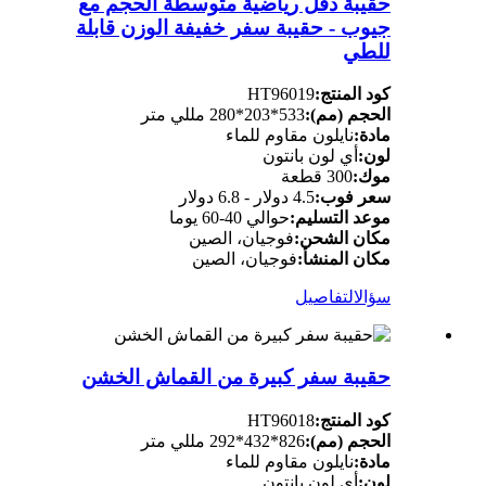
حقيبة دفل رياضية متوسطة الحجم مع
جيوب - حقيبة سفر خفيفة الوزن قابلة
للطي
كود المنتج:
HT96019
الحجم (مم):
533*203*280 مللي متر
مادة:
نايلون مقاوم للماء
لون:
أي لون بانتون
موك:
300 قطعة
سعر فوب:
4.5 دولار - 6.8 دولار
موعد التسليم:
حوالي 40-60 يوما
مكان الشحن:
فوجيان، الصين
مكان المنشأ:
فوجيان، الصين
سؤال
التفاصيل
حقيبة سفر كبيرة من القماش الخشن
كود المنتج:
HT96018
الحجم (مم):
826*432*292 مللي متر
مادة:
نايلون مقاوم للماء
لون:
أي لون بانتون