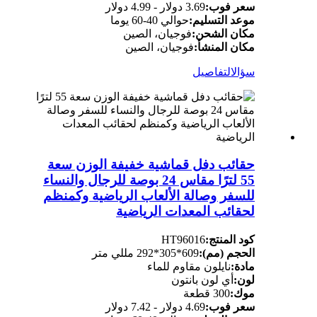
سعر فوب:
3.69 دولار - 4.99 دولار
موعد التسليم:
حوالي 40-60 يوما
مكان الشحن:
فوجيان، الصين
مكان المنشأ:
فوجيان، الصين
سؤال
التفاصيل
حقائب دفل قماشية خفيفة الوزن سعة
55 لترًا مقاس 24 بوصة للرجال والنساء
للسفر وصالة الألعاب الرياضية وكمنظم
لحقائب المعدات الرياضية
كود المنتج:
HT96016
الحجم (مم):
609*305*292 مللي متر
مادة:
نايلون مقاوم للماء
لون:
أي لون بانتون
موك:
300 قطعة
سعر فوب:
4.69 دولار - 7.42 دولار