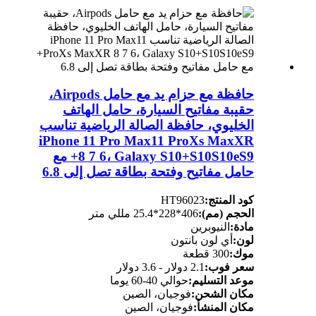
حافظة مع حزام يد مع حامل Airpods،
حقيبة مفاتيح السيارة، حامل الهاتف
الخليوي، حافظة الصالة الرياضية تناسب
iPhone 11 Pro Max11 ProXs MaxXR
8 7 6، Galaxy S10+S10S10eS9+ مع
حامل مفاتيح وفتحة بطاقة تصل إلى 6.8
كود المنتج:
HT96023
الحجم (مم):
406*228*25.4 مللي متر
مادة:
النيوبرين
لون:
أي لون بانتون
موك:
300 قطعة
سعر فوب:
2.1 دولار - 3.6 دولار
موعد التسليم:
حوالي 40-60 يوما
مكان الشحن:
فوجيان، الصين
مكان المنشأ:
فوجيان، الصين