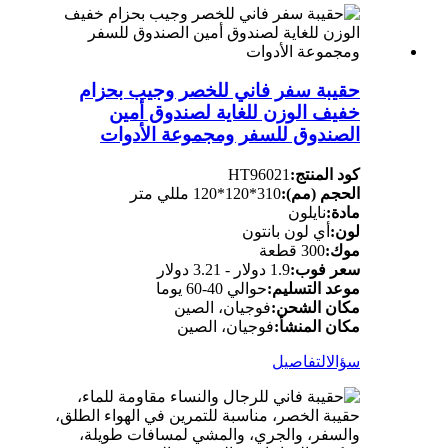
حقيبة سفر فاني للخصر وجيب بحزام
خفيف الوزن للغاية لصندوق أمين
الصندوق للسفر ومجموعة الأدوات
كود المنتج:
HT96021
الحجم (مم):
310*120*120 مللي متر
مادة:
نايلون
لون:
أي لون بانتون
موك:
300 قطعة
سعر فوب:
1.9 دولار - 3.21 دولار
موعد التسليم:
حوالي 40-60 يوما
مكان الشحن:
فوجيان، الصين
مكان المنشأ:
فوجيان، الصين
سؤال
التفاصيل