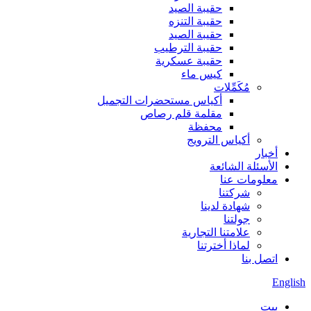
حقيبة الصيد
حقيبة التنزه
حقيبة الصيد
حقيبة الترطيب
حقيبة عسكرية
كيس ماء
مُكَمِّلات
أكياس مستحضرات التجميل
مقلمة قلم رصاص
محفظة
أكياس الترويج
أخبار
الأسئلة الشائعة
معلومات عنا
شركتنا
شهادة لدينا
جولتنا
علامتنا التجارية
لماذا أخترتنا
اتصل بنا
English
بيت