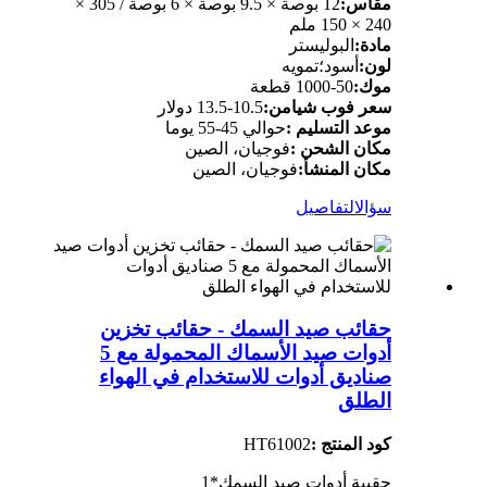
مقاس:
12 بوصة × 9.5 بوصة × 6 بوصة / 305 ×
240 × 150 ملم
مادة:
البوليستر
لون:
أسود؛تمويه
موك:
50-1000 قطعة
سعر فوب شيامن:
10.5-13.5 دولار
موعد التسليم :
حوالي 45-55 يوما
مكان الشحن :
فوجيان، الصين
مكان المنشأ:
فوجيان، الصين
سؤال
التفاصيل
حقائب صيد السمك - حقائب تخزين
أدوات صيد الأسماك المحمولة مع 5
صناديق أدوات للاستخدام في الهواء
الطلق
كود المنتج :
HT61002
حقيبة أدوات صيد السمك*1