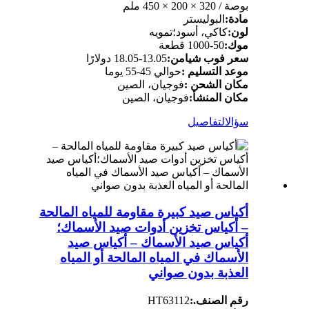
بوصة / 320 × 200 × 450 ملم
مادة:
البوليستر
لون:
كاكي، أسود؛تمويه
موك:
50-1000 قطعة
سعر فوب شيامن:
13.05-18.05 دولارًا
موعد التسليم :
حوالي 45-55 يوما
مكان الشحن :
فوجيان، الصين
مكان المنشأ:
فوجيان، الصين
سؤال
التفاصيل
أكياس صيد كبيرة مقاومة للمياه المالحة
– أكياس تخزين أدوات صيد الأسماك؛
أكياس صيد الأسماك – أكياس صيد
الأسماك في المياه المالحة أو المياه
العذبة بدون صواني
رقم الصنف.:
HT63112