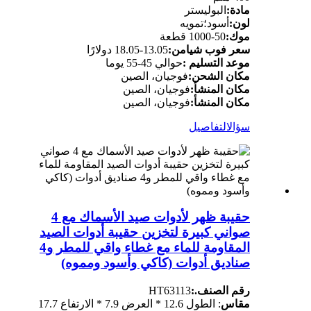
مادة:
البوليستر
لون:
أسود؛تمويه
موك:
50-1000 قطعة
سعر فوب شيامن:
13.05-18.05 دولارًا
موعد التسليم :
حوالي 45-55 يوما
مكان الشحن:
فوجيان، الصين
مكان المنشأ:
فوجيان، الصين
مكان المنشأ:
فوجيان، الصين
سؤال
التفاصيل
حقيبة ظهر لأدوات صيد الأسماك مع 4
صواني كبيرة لتخزين حقيبة أدوات الصيد
المقاومة للماء مع غطاء واقي للمطر و4
صناديق أدوات (كاكي وأسود ومموه)
رقم الصنف.:
HT63113
مقاس
: الطول 12.6 * العرض 7.9 * الارتفاع 17.7