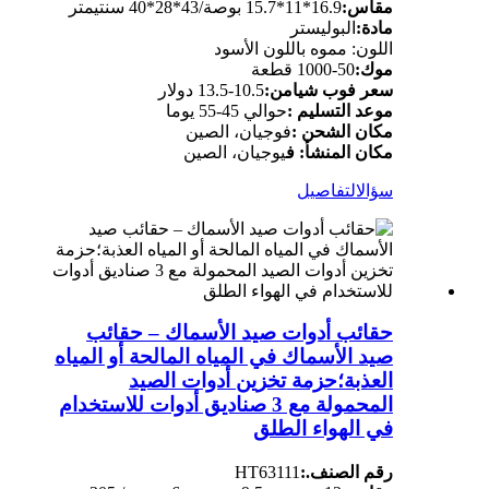
مقاس:
16.9*11*15.7 بوصة/43*28*40 سنتيمتر
مادة:
البوليستر
اللون: مموه باللون الأسود
موك:
50-1000 قطعة
سعر فوب شيامن:
10.5-13.5 دولار
موعد التسليم :
حوالي 45-55 يوما
مكان الشحن :
فوجيان، الصين
مكان المنشأ: ف
يوجيان، الصين
سؤال
التفاصيل
حقائب أدوات صيد الأسماك – حقائب
صيد الأسماك في المياه المالحة أو المياه
العذبة؛حزمة تخزين أدوات الصيد
المحمولة مع 3 صناديق أدوات للاستخدام
في الهواء الطلق
رقم الصنف.:
HT63111