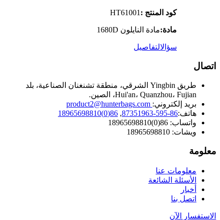
كود المنتج :
HT61001
مادة:
مادة النايلون 1680D
سؤال
التفاصيل
اتصال
طريق Yingbin الشرقي، منطقة تشنغنان الصناعية، بلد
Hui'an، Quanzhou، Fujian، الصين.
بريد إلكتروني:
product2@hunterbags.com
هاتف:
86-595-87351963
,
86(0)18965698810
واتساب: 86(0)18965698810
ويشات: 18965698810
معلومة
معلومات عنا
الأسئلة الشائعة
أخبار
اتصل بنا
الاستفسار الآن