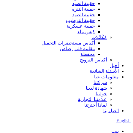
حقيبة الصيد
حقيبة التنزه
حقيبة الصيد
حقيبة الترطيب
حقيبة عسكرية
كيس ماء
مُكَمِّلات
أكياس مستحضرات التجميل
مقلمة قلم رصاص
محفظة
أكياس الترويج
أخبار
الأسئلة الشائعة
معلومات عنا
شركتنا
شهادة لدينا
جولتنا
علامتنا التجارية
لماذا أخترتنا
اتصل بنا
English
بيت