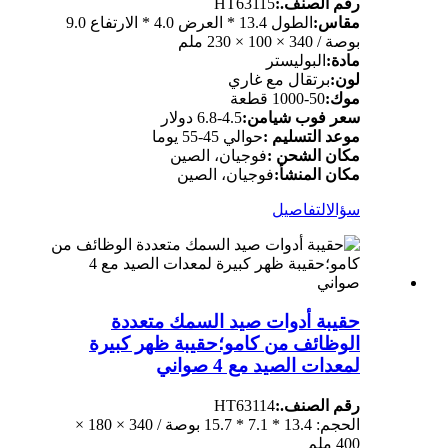
رقم الصنف.:
HT63115
مقاس:
الطول 13.4 * العرض 4.0 * الارتفاع 9.0
بوصة / 340 × 100 × 230 ملم
مادة:
البوليستر
لون:
برتقال مع غاري
موك:
50-1000 قطعة
سعر فوب شيامن:
4.5-6.8 دولار
موعد التسليم :
حوالي 45-55 يوما
مكان الشحن :
فوجيان، الصين
مكان المنشأ:
فوجيان، الصين
سؤال
التفاصيل
حقيبة أدوات صيد السمك متعددة
الوظائف من كامو؛حقيبة ظهر كبيرة
لمعدات الصيد مع 4 صواني
رقم الصنف.:
HT63114
الحجم: 13.4 * 7.1 * 15.7 بوصة / 340 × 180 ×
400 ملم