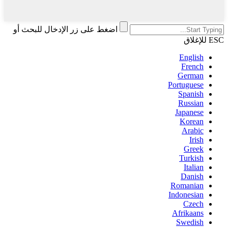
اضغط على زر الإدخال للبحث أو
ESC للإغلاق
English
French
German
Portuguese
Spanish
Russian
Japanese
Korean
Arabic
Irish
Greek
Turkish
Italian
Danish
Romanian
Indonesian
Czech
Afrikaans
Swedish