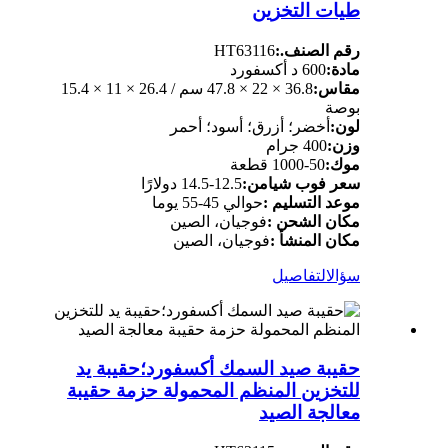
طيات التخزين
رقم الصنف.:
HT63116
مادة:
600 د أكسفورد
مقاس:
36.8 × 22 × 47.8 سم / 26.4 × 11 × 15.4
بوصة
لون:
أخضر؛ أزرق؛ أسود؛ أحمر
وزن:
400 جرام
موك:
50-1000 قطعة
سعر فوب شيامن:
12.5-14.5 دولارًا
موعد التسليم :
حوالي 45-55 يوما
مكان الشحن :
فوجيان، الصين
مكان المنشأ :
فوجيان، الصين
سؤال
التفاصيل
حقيبة صيد السمك أكسفورد؛حقيبة يد
للتخزين المنظم المحمولة حزمة حقيبة
معالجة الصيد