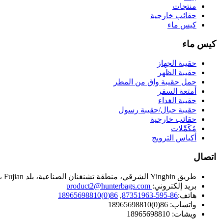
منتجات
حقائب خارجية
كيس ماء
كيس ماء
حقيبة الجهاز
حقيبة الظهر
حمل حقيبة واق من المطر
أمتعة السفر
حقيبة الغداء
حقيبة حبال/حقيبة رسول
حقائب خارجية
مُكَمِّلات
أكياس الترويج
اتصال
طريق Yingbin الشرقي، منطقة تشنغنان الصناعية، بلد Hui'an، Quanzhou، Fujian، الصين.
بريد إلكتروني:
product2@hunterbags.com
هاتف:
86-595-87351963
,
86(0)18965698810
واتساب: 86(0)18965698810
ويشات: 18965698810