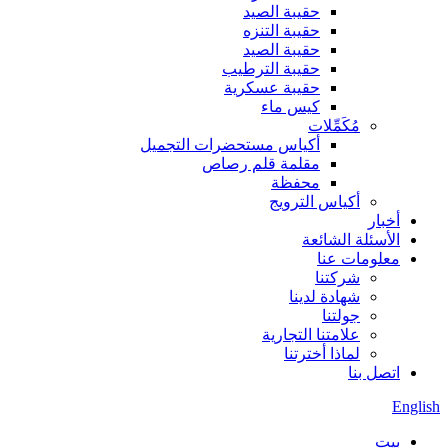
حقيبة الصيد
حقيبة التنزه
حقيبة الصيد
حقيبة الترطيب
حقيبة عسكرية
كيس ماء
مُكَمِّلات
أكياس مستحضرات التجميل
مقلمة قلم رصاص
محفظة
أكياس الترويج
أخبار
الأسئلة الشائعة
معلومات عنا
شركتنا
شهادة لدينا
جولتنا
علامتنا التجارية
لماذا أخترتنا
اتصل بنا
English
بيت