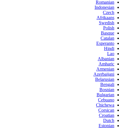
Romanian
Indonesian
Czech
Afrikaans
Swedish
Polish
Basque
Catalan
Esperanto
Hindi
Lao
Albanian
Amharic
Armenian
Azerbaijani
Belarusian
Bengali
Bosnian
Bulgarian
Cebuano
Chichewa
Corsican
Croatian
Dutch
Estonian