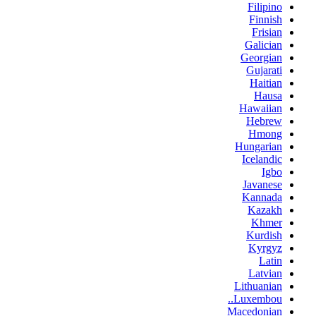
Filipino
Finnish
Frisian
Galician
Georgian
Gujarati
Haitian
Hausa
Hawaiian
Hebrew
Hmong
Hungarian
Icelandic
Igbo
Javanese
Kannada
Kazakh
Khmer
Kurdish
Kyrgyz
Latin
Latvian
Lithuanian
Luxembou..
Macedonian