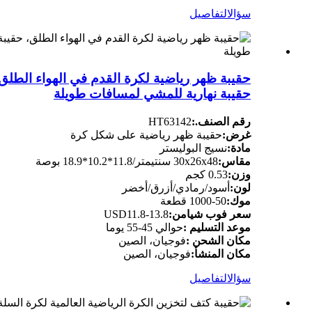
سؤال
التفاصيل
حقيبة ظهر رياضية لكرة القدم في الهواء الطلق،
حقيبة نهارية للمشي لمسافات طويلة
رقم الصنف.:
HT63142
غرض:
حقيبة ظهر رياضية على شكل كرة
مادة:
نسيج البوليستر
مقاس:
30x26x48 سنتيمتر/11.8*10.2*18.9 بوصة
وزن:
0.53 كجم
لون:
أسود/رمادي/أزرق/أخضر
موك:
50-1000 قطعة
سعر فوب شيامن:
USD11.8-13.8
موعد التسليم :
حوالي 45-55 يوما
مكان الشحن :
فوجيان، الصين
مكان المنشأ:
فوجيان، الصين
سؤال
التفاصيل