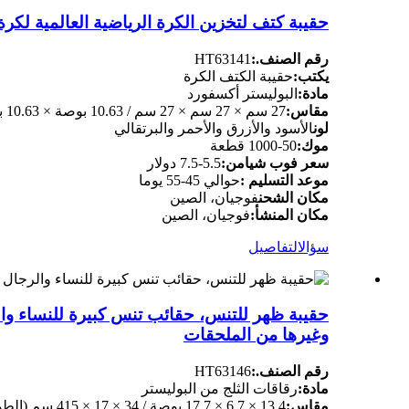
حقيبة كتف لتخزين الكرة الرياضية العالمية لكر
رقم الصنف.:
HT63141
يكتب:
حقيبة الكتف الكرة
مادة:
البوليستر أكسفورد
مقاس:
27 سم × 27 سم × 27 سم / 10.63 بوصة × 10.63 بوصة × 10.63 بوصة (تقريبًا)
لون
الأسود والأزرق والأحمر والبرتقالي
موك:
50-1000 قطعة
سعر فوب شيامن:
5.5-7.5 دولار
موعد التسليم :
حوالي 45-55 يوما
مكان الشحن
فوجيان، الصين
مكان المنشأ:
فوجيان، الصين
سؤال
التفاصيل
حقيبة ظهر للتنس، حقائب تنس كبيرة للنساء و
وغيرها من الملحقات
رقم الصنف.:
HT63146
مادة:
رقاقات الثلج من البوليستر
مقاس:
13.4 × 6.7 × 17.7 بوصة / 34 × 17 × 415 سم (الطول × الارتفاع × العرض)