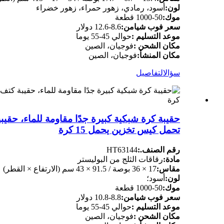
لون:
أسود، رمادي، زهور حمراء، زهور خضراء
موك:
50-1000 قطعة
سعر فوب شيامن:
8.6-12.6 دولار
موعد التسليم :
حوالي 45-55 يوما
مكان الشحن :
فوجيان، الصين
مكان المنشأ:
فوجيان، الصين
سؤال
التفاصيل
حقيبة كرة شبكية كبيرة جدًا مقاومة للماء، حقي
تحمل كيس تخزين يحمل 15 كرة
رقم الصنف.:
HT63144
مادة:
رقاقات الثلج من البوليستر
مقاس:
17 × 36 بوصة / 91.5 × 43 سم (الارتفاع × القطر)
لون:
أسود؛
موك:
50-1000 قطعة
سعر فوب شيامن:
8.8-10.8 دولار
موعد التسليم :
حوالي 45-55 يوما
مكان الشحن :
فوجيان، الصين