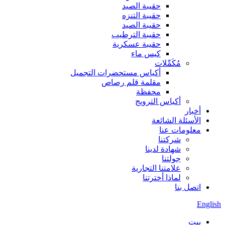
حقيبة الصيد
حقيبة التنزه
حقيبة الصيد
حقيبة الترطيب
حقيبة عسكرية
كيس ماء
مُكَمِّلات
أكياس مستحضرات التجميل
مقلمة قلم رصاص
محفظة
أكياس الترويج
أخبار
الأسئلة الشائعة
معلومات عنا
شركتنا
شهادة لدينا
جولتنا
علامتنا التجارية
لماذا أخترتنا
اتصل بنا
English
بيت