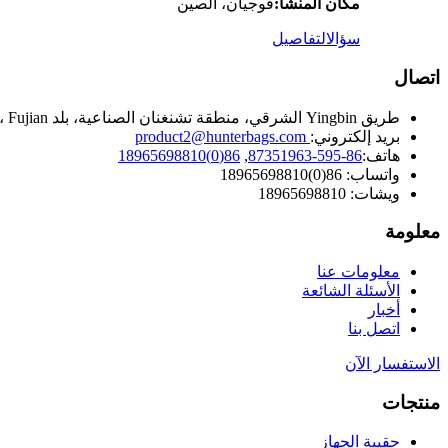
مكان المنشأ:
فوجيان، الصين
سؤال
التفاصيل
اتصال
طريق Yingbin الشرقي، منطقة تشنغنان الصناعية، بلد Hui'an، Quanzhou، Fujian، الصين.
بريد إلكتروني:
product2@hunterbags.com
هاتف:
86-595-87351963
,
86(0)18965698810
واتساب: 86(0)18965698810
ويشات: 18965698810
معلومة
معلومات عنا
الأسئلة الشائعة
أخبار
اتصل بنا
الاستفسار الآن
منتجات
حقيبة الجهاز