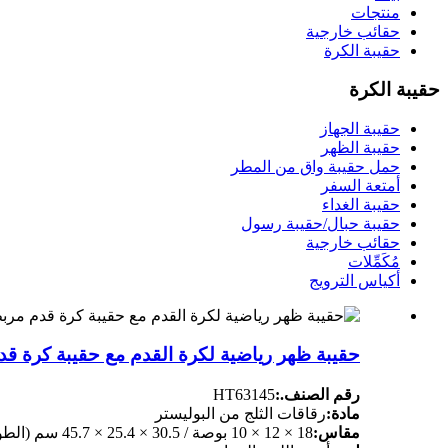
منتجات
حقائب خارجية
حقيبة الكرة
حقيبة الكرة
حقيبة الجهاز
حقيبة الظهر
حمل حقيبة واق من المطر
أمتعة السفر
حقيبة الغداء
حقيبة حبال/حقيبة رسول
حقائب خارجية
مُكَمِّلات
أكياس الترويج
حقيبة ظهر رياضية لكرة القدم مع حقيبة كرة قد
رقم الصنف.:
HT63145
مادة:
رقاقات الثلج من البوليستر
مقاس:
18 × 12 × 10 بوصة / 30.5 × 25.4 × 45.7 سم (الطول × الارتفاع × العرض)