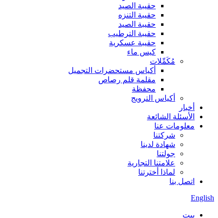
حقيبة الصيد
حقيبة التنزه
حقيبة الصيد
حقيبة الترطيب
حقيبة عسكرية
كيس ماء
مُكَمِّلات
أكياس مستحضرات التجميل
مقلمة قلم رصاص
محفظة
أكياس الترويج
أخبار
الأسئلة الشائعة
معلومات عنا
شركتنا
شهادة لدينا
جولتنا
علامتنا التجارية
لماذا أخترتنا
اتصل بنا
English
بيت