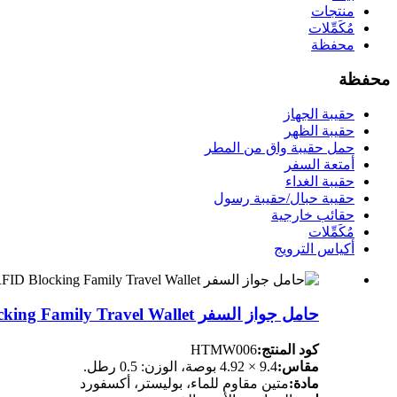
منتجات
مُكَمِّلات
محفظة
محفظة
حقيبة الجهاز
حقيبة الظهر
حمل حقيبة واق من المطر
أمتعة السفر
حقيبة الغداء
حقيبة حبال/حقيبة رسول
حقائب خارجية
مُكَمِّلات
أكياس الترويج
حامل جواز السفر RFID Blocking Family Travel Wallet منظم جواز السفر للنساء والرجال، رمادي داكن
كود المنتج:
HTMW006
مقاس:
9.4 × 4.92 بوصة، الوزن: 0.5 رطل.
مادة:
متين مقاوم للماء، بوليستر، أكسفورد