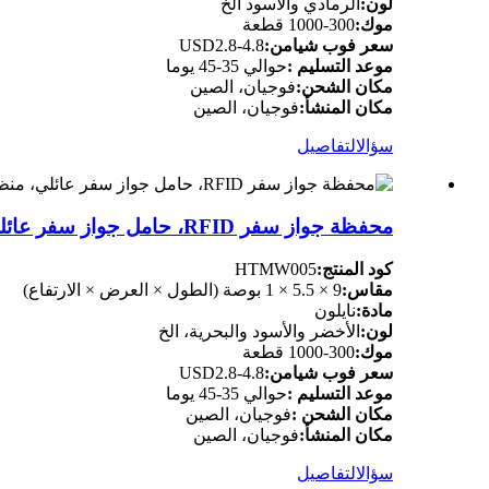
لون:
الرمادي والأسود الخ
موك:
300-1000 قطعة
سعر فوب شيامن:
USD2.8-4.8
موعد التسليم :
حوالي 35-45 يوما
مكان الشحن:
فوجيان، الصين
مكان المنشأ:
فوجيان، الصين
سؤال
التفاصيل
محفظة جواز سفر RFID، حامل جواز سفر عائلي، منظم مستندات الرحلة، سلسلة P.Travel (نايلون)
كود المنتج:
HTMW005
مقاس:
9 × 5.5 × 1 بوصة (الطول × العرض × الارتفاع)
مادة:
نايلون
لون:
الأخضر والأسود والبحرية، الخ
موك:
300-1000 قطعة
سعر فوب شيامن:
USD2.8-4.8
موعد التسليم :
حوالي 35-45 يوما
مكان الشحن :
فوجيان، الصين
مكان المنشأ:
فوجيان، الصين
سؤال
التفاصيل