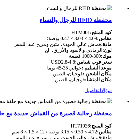
محفظة RFID للرجال والنساء
كود المنتج:
HTM001
مقاس:
4.09 × 3.03 × 0.47 بوصة؛
مادة:
قماش عالي الجودة، متين ومريح عند اللمس
لون:
الرمادي والأسود والأزرق، الخ
موك:
300-1000 قطعة
سعر فوب شيامن:
USD2.8-4.8
موعد التسليم :
حوالي 35-45 يوما
مكان الشحن :
فوجيان، الصين
مكان المنشأ:
فوجيان، الصين
سؤال
التفاصيل
محفظة رجالية قصيرة من القماش جديدة مع حلق
كود المنتج:
HT71036
مقاس:
4.72 × 0.59 × 3.15 بوصة / 12 × 1.5 × 8 سم
مادة:
قماش عالي الجودة، متين ومريح عند اللمس