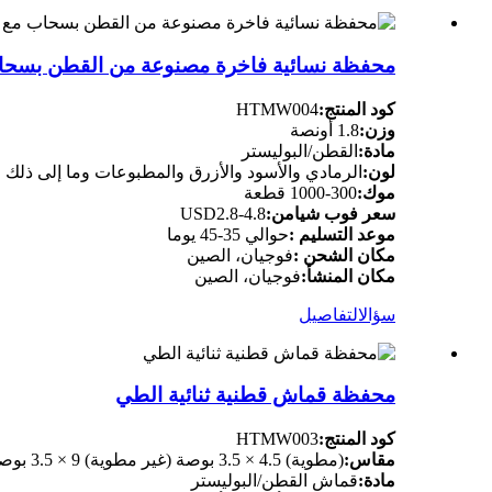
محفظة نسائية فاخرة مصنوعة من القطن بسحاب مع
كود المنتج:
HTMW004
وزن:
1.8 أونصة
مادة:
القطن/البوليستر
لون:
الرمادي والأسود والأزرق والمطبوعات وما إلى ذلك
موك:
300-1000 قطعة
سعر فوب شيامن:
USD2.8-4.8
موعد التسليم :
حوالي 35-45 يوما
مكان الشحن :
فوجيان، الصين
مكان المنشأ:
فوجيان، الصين
سؤال
التفاصيل
محفظة قماش قطنية ثنائية الطي
كود المنتج:
HTMW003
مقاس:
(مطوية) 4.5 × 3.5 بوصة (غير مطوية) 9 × 3.5 بوصة
مادة:
قماش القطن/البوليستر