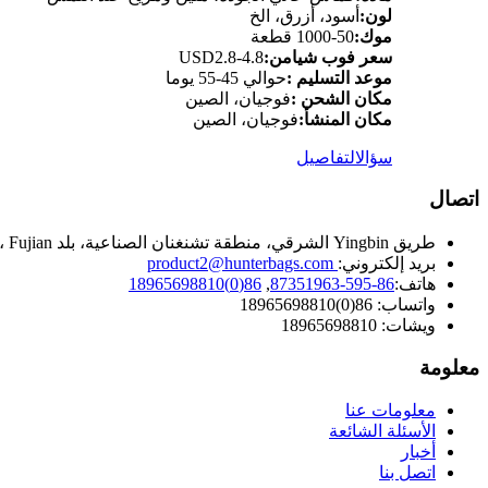
لون:
أسود، أزرق، الخ
موك:
50-1000 قطعة
سعر فوب شيامن:
USD2.8-4.8
موعد التسليم :
حوالي 45-55 يوما
مكان الشحن :
فوجيان، الصين
مكان المنشأ:
فوجيان، الصين
سؤال
التفاصيل
اتصال
طريق Yingbin الشرقي، منطقة تشنغنان الصناعية، بلد Hui'an، Quanzhou، Fujian، الصين.
بريد إلكتروني:
product2@hunterbags.com
هاتف:
86-595-87351963
,
86(0)18965698810
واتساب: 86(0)18965698810
ويشات: 18965698810
معلومة
معلومات عنا
الأسئلة الشائعة
أخبار
اتصل بنا