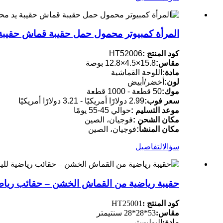
المرأة كمبيوتر محمول حمل حقيبة قماش حقيبة
كود المنتج :
HT52006
مقاس:
15.8×4.5×12.8 بوصة
مادة:
اللوحة القماشية
لون:
أخضر/أبيض
موك:
50 قطعة - 1000 قطعة
سعر فوب:
2.99 دولارًا أمريكيًا - 3.21 دولارًا أمريكيًا
موعد التسليم :
حوالي 45-55 يومًا
مكان الشحن :
فوجيان، الصين
مكان المنشأ:
فوجيان، الصين
سؤال
التفاصيل
حقيبة رياضية من القماش الخشن – حقائب رياضية 
كود المنتج :
HT25001
مقاس:
53*28*28 سنتيمتر
مادة:
البوليستر