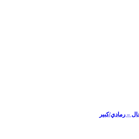
ال – رمادي/كبير