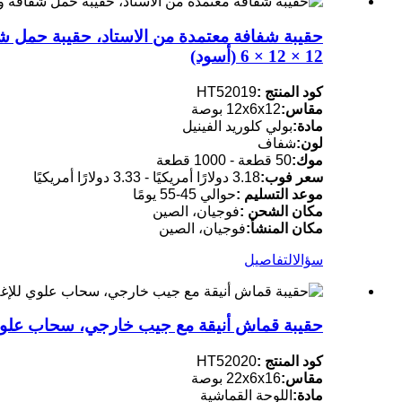
حقيبة شفافة معتمدة من الاستاد، حقيبة حمل شف
12 × 12 × 6 (أسود)
كود المنتج :
HT52019
مقاس:
12x6x12 بوصة
مادة:
بولي كلوريد الفينيل
لون:
شفاف
موك:
50 قطعة - 1000 قطعة
سعر فوب:
3.18 دولارًا أمريكيًا - 3.33 دولارًا أمريكيًا
موعد التسليم :
حوالي 45-55 يومًا
مكان الشحن :
فوجيان، الصين
مكان المنشأ:
فوجيان، الصين
سؤال
التفاصيل
حقيبة قماش أنيقة مع جيب خارجي، سحاب علوي 
كود المنتج :
HT52020
مقاس:
22x6x16 بوصة
مادة:
اللوحة القماشية