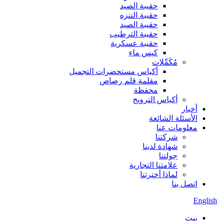
حقيبة الصيد
حقيبة التنزه
حقيبة الصيد
حقيبة الترطيب
حقيبة عسكرية
كيس ماء
مُكَمِّلات
أكياس مستحضرات التجميل
مقلمة قلم رصاص
محفظة
أكياس الترويج
أخبار
الأسئلة الشائعة
معلومات عنا
شركتنا
شهادة لدينا
جولتنا
علامتنا التجارية
لماذا أخترتنا
اتصل بنا
English
بيت