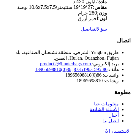
مادة:
نايلون 420 د
مقاس:
27*19*19 سنتيمتر/10.6x7.5x7.5 بوصة
وزن:
280 جرام
لون:
أحمر أزرق
سؤال
التفاصيل
اتصال
طريق Yingbin الشرقي، منطقة تشنغنان الصناعية، بلد
Hui'an، Quanzhou، Fujian، الصين.
بريد إلكتروني:
product2@hunterbags.com
هاتف:
86-595-87351963
,
86(0)18965698810
واتساب: 86(0)18965698810
ويشات: 18965698810
معلومة
معلومات عنا
الأسئلة الشائعة
أخبار
اتصل بنا
الاستفسار الآن