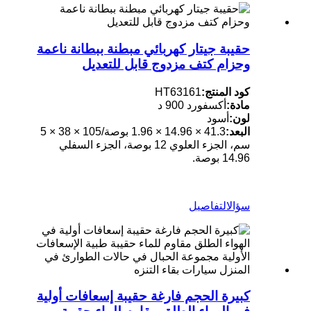
حقيبة جيتار كهربائي مبطنة ببطانة ناعمة
وحزام كتف مزدوج قابل للتعديل
كود المنتج:
HT63161
مادة:
أكسفورد 900 د
لون:
أسود
البعد:
41.3 × 14.96 × 1.96 بوصة/105 × 38 × 5
سم، الجزء العلوي 12 بوصة، الجزء السفلي
14.96 بوصة.
سؤال
التفاصيل
كبيرة الحجم فارغة حقيبة إسعافات أولية