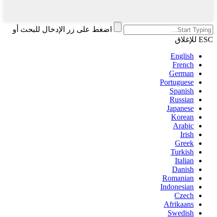
اضغط على زر الإدخال للبحث أو
ESC للإغلاق
English
French
German
Portuguese
Spanish
Russian
Japanese
Korean
Arabic
Irish
Greek
Turkish
Italian
Danish
Romanian
Indonesian
Czech
Afrikaans
Swedish