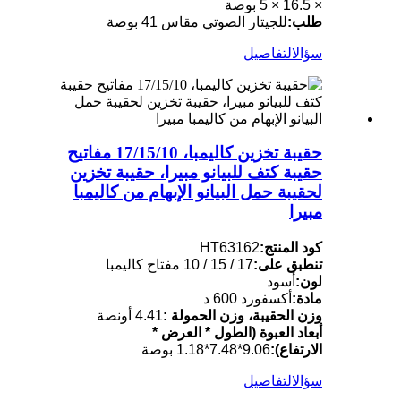
× 16.5 × 5 بوصة
طلب:
للجيتار الصوتي مقاس 41 بوصة
سؤال
التفاصيل
حقيبة تخزين كاليمبا، 17/15/10 مفاتيح
حقيبة كتف للبيانو مبيرا، حقيبة تخزين
لحقيبة حمل البيانو الإبهام من كاليمبا
مبيرا
كود المنتج:
HT63162
تنطبق على:
17 / 15 / 10 مفتاح كاليمبا
لون:
أسود
مادة:
أكسفورد 600 د
وزن الحقيبة، وزن الحمولة :
4.41 أونصة
أبعاد العبوة (الطول * العرض *
الارتفاع):
9.06*7.48*1.18 بوصة
سؤال
التفاصيل