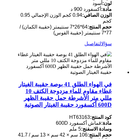
لون:
أسود
مادة:
أكسفورد 900 د
الوزن الصافي:
0.94 كجم الوزن الإجمالي 0.95
كجم
حجم المنتج:
64*26*7 سنتيمتر (حقيبة الكمان) /
77*7 سنتيمتر (حقيبة القوس)
سؤال
التفاصيل
في الهواء الطلق 41 بوصة حقيبة الغيتار
غطاء مقاوم للماء مزدوجة الكتف 10
مللي متر الأشرطة حمل حقيبة الظهر
600D أكسفورد حقيبة الغيتار الصوتية
كود المنتج:
HT63163
مادة:
قماش أكسفورد 600D
وسادة الاسفنج:
5 ملم
حجم المنتج:
106 سم × 42 سم × 13 سم / 41.7