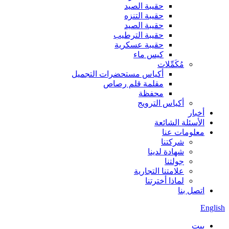
حقيبة الصيد
حقيبة التنزه
حقيبة الصيد
حقيبة الترطيب
حقيبة عسكرية
كيس ماء
مُكَمِّلات
أكياس مستحضرات التجميل
مقلمة قلم رصاص
محفظة
أكياس الترويج
أخبار
الأسئلة الشائعة
معلومات عنا
شركتنا
شهادة لدينا
جولتنا
علامتنا التجارية
لماذا أخترتنا
اتصل بنا
English
بيت