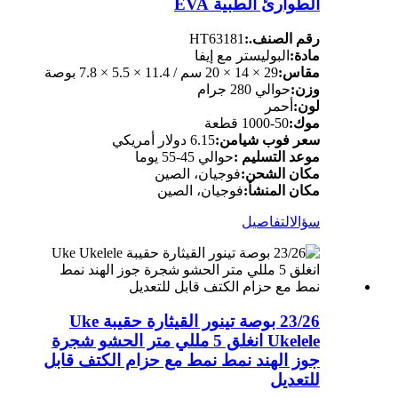
الطوارئ الطبية EVA
رقم الصنف.:
HT63181
مادة:
البوليستر مع إيفا
مقاس:
29 × 14 × 20 سم / 11.4 × 5.5 × 7.8 بوصة
وزن:
حوالي 280 جرام
لون:
أحمر
موك:
50-1000 قطعة
سعر فوب شيامن:
6.15 دولار أمريكي
موعد التسليم :
حوالي 45-55 يوما
مكان الشحن:
فوجيان، الصين
مكان المنشأ:
فوجيان، الصين
سؤال
التفاصيل
23/26 بوصة تينور القيثارة حقيبة Uke
Ukelele انغلق 5 مللي متر الحشو شجرة
جوز الهند نمط نمط مع حزام الكتف قابل
للتعديل