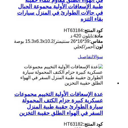
في الهواء الطلق مقاوم للماء حقيبة
طبية الإسعافات الأولية مجموعة الحبال
في حالات الطوارئ في المنزل سيارات
بقاء التنزه
كود المنتج:
HT63184
مادة:
نايلون 420 د
مقاس:
39*16*26 سنتيمتر/15.3x6.3x10.2 بوصة
لون:
أحمر/كحلي
سؤال
التفاصيل
عدة الإسعافات الأولية التخييم مجموعات
عسكرية كبيرة حزام الكتف المحمولة
سيارة الطوارئ حقيبة طبية المنزل
السفر في الهواء الطلق حقيبة التخزين
كود المنتج:
HT63182