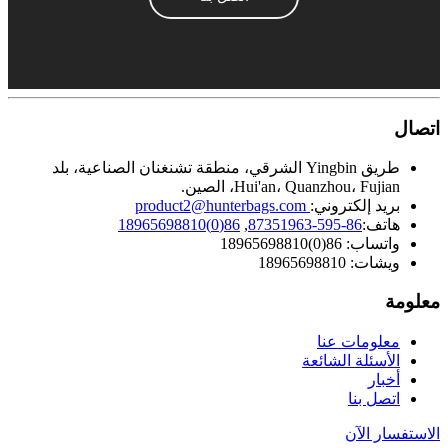
اتصال
طريق Yingbin الشرقي، منطقة تشنغنان الصناعية، بلد
Hui'an، Quanzhou، Fujian، الصين.
بريد إلكتروني:
product2@hunterbags.com
هاتف:
86-595-87351963
,
86(0)18965698810
واتساب: 86(0)18965698810
ويشات: 18965698810
معلومة
معلومات عنا
الأسئلة الشائعة
أخبار
اتصل بنا
الاستفسار الآن