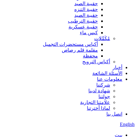
حقيبة الصيد
حقيبة التنزه
حقيبة الصيد
حقيبة الترطيب
حقيبة عسكرية
كيس ماء
مُكَمِّلات
أكياس مستحضرات التجميل
مقلمة قلم رصاص
محفظة
أكياس الترويج
أخبار
الأسئلة الشائعة
معلومات عنا
شركتنا
شهادة لدينا
جولتنا
علامتنا التجارية
لماذا أخترتنا
اتصل بنا
English
بيت