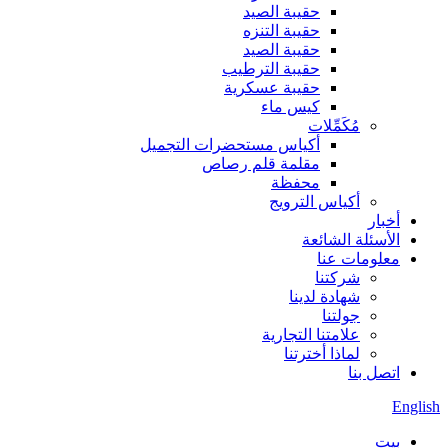
حقيبة الصيد
حقيبة التنزه
حقيبة الصيد
حقيبة الترطيب
حقيبة عسكرية
كيس ماء
مُكَمِّلات
أكياس مستحضرات التجميل
مقلمة قلم رصاص
محفظة
أكياس الترويج
أخبار
الأسئلة الشائعة
معلومات عنا
شركتنا
شهادة لدينا
جولتنا
علامتنا التجارية
لماذا أخترتنا
اتصل بنا
English
بيت