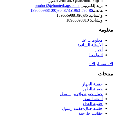
Hui'an، Quanzhou، Fujian، الصين.
بريد إلكتروني:
product2@hunterbags.com
هاتف:
86-595-87351963
,
86(0)18965698810
واتساب: 86(0)18965698810
ويشات: 18965698810
معلومة
معلومات عنا
الأسئلة الشائعة
أخبار
اتصل بنا
الاستفسار الآن
منتجات
حقيبة الجهاز
حقيبة الظهر
حمل حقيبة واق من المطر
أمتعة السفر
حقيبة الغداء
حقيبة حبال/حقيبة رسول
حقائب خارجية