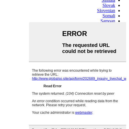
Sinhala
Slovak
Slovenian
Somali
Samoan
Scots Gaelic
Shona
Sindhi
Sundanese
Swahili
Tajik
Tamil
Telugu
Thai
Ukrainian
Urdu
Uzbek
Vietnamese
Welsh
Xhosa
Yiddish
Yoruba
Zulu
Kinyarwanda
Tatar