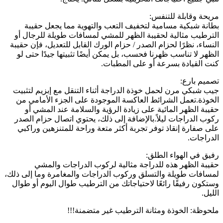
مريحة وقابلة للتنفس:
بطانة شبكية مسامية لتخفيف التعب والتهوية مما يجعل حقيبة
الترطيب مثالية لحقيبة الظهر للمشي لمسافات طويلة للرجال أو
النساء، نظرًا لحزام الصدر / حزام الورك القابل للتعديل، فإن حقيبة
الظهر لا تناسب ظهرنا فحسب، بل يمكن أيضًا تثبيتها جيدًا حتى لو
كنت القيادة بسرعة أو على المطبات.
تصميم بارع:
جيب شبكي مرن لحمل خوذة الدراجة أثناء التنقل مع إبزيم لتثبيت
الخوذة.تعمل الشرائط العاكسة الموجودة على الجزء الأمامي من
حقيبة الظهر المائية على زيادة الرؤية والسلامة عند المشي أو
ركوب الدراجات ليلاً.بالإضافة إلى ذلك، يحتوي اتصال حزام الصدر
على صفارة إنقاذ توفر تجربة أكثر متعة وراحة للمتنزهين وراكبي
الدراجات.
رفيق في الهواء الطلق:
حقيبة الظهر هذه للدراجة مثالية لركوب الدراجات والمشي
لمسافات طويلة والتسلق وركوب الدراجات والمغامرة وما إلى ذلك،
وستكون رفيقًا رائعًا لاحتياجاتك من الترطيب طوال اليوم أو طوال
الليل.
ملحوظة: الخوذة ومثانة الترطيب غير متضمنة!!!