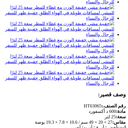
وصف قصير:
رقم الصنف.:
HT63065
مادة:
600 د أكسفورد
سعة:
25 لتر
مقاس:
27 × 20 × 49 سم / 10.6 × 7.8 × 19.3 بوصة
لون:
أخضر؛ أزرق؛ أسود؛ أحمر