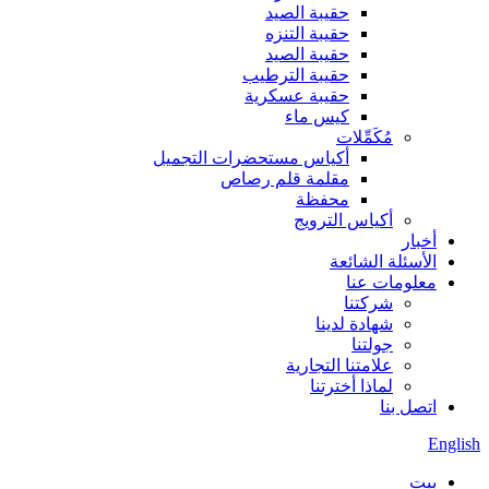
حقيبة الصيد
حقيبة التنزه
حقيبة الصيد
حقيبة الترطيب
حقيبة عسكرية
كيس ماء
مُكَمِّلات
أكياس مستحضرات التجميل
مقلمة قلم رصاص
محفظة
أكياس الترويج
أخبار
الأسئلة الشائعة
معلومات عنا
شركتنا
شهادة لدينا
جولتنا
علامتنا التجارية
لماذا أخترتنا
اتصل بنا
English
بيت