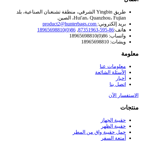
طريق Yingbin الشرقي، منطقة تشنغنان الصناعية، بلد
Hui'an، Quanzhou، Fujian، الصين.
بريد إلكتروني:
product2@hunterbags.com
هاتف:
86-595-87351963
,
86(0)18965698810
واتساب: 86(0)18965698810
ويشات: 18965698810
معلومة
معلومات عنا
الأسئلة الشائعة
أخبار
اتصل بنا
الاستفسار الآن
منتجات
حقيبة الجهاز
حقيبة الظهر
حمل حقيبة واق من المطر
أمتعة السفر