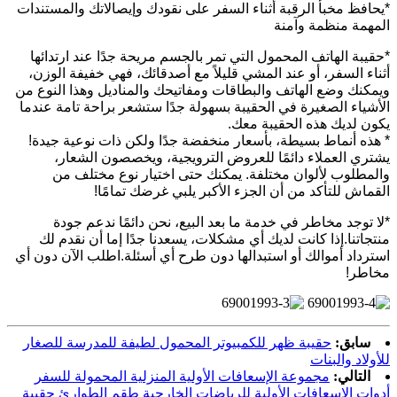
*يحافظ مخبأ الرقبة أثناء السفر على نقودك وإيصالاتك والمستندات
المهمة منظمة وآمنة
*حقيبة الهاتف المحمول التي تمر بالجسم مريحة جدًا عند ارتدائها
أثناء السفر، أو عند المشي قليلاً مع أصدقائك، فهي خفيفة الوزن،
ويمكنك وضع الهاتف والبطاقات ومفاتيحك والمناديل وهذا النوع من
الأشياء الصغيرة في الحقيبة بسهولة جدًا ستشعر براحة تامة عندما
يكون لديك هذه الحقيبة معك.
* هذه أنماط بسيطة، بأسعار منخفضة جدًا ولكن ذات نوعية جيدة!
يشتري العملاء دائمًا للعروض الترويجية، ويخصصون الشعار،
والمطلوب لألوان مختلفة. يمكنك حتى اختيار نوع مختلف من
القماش للتأكد من أن الجزء الأكبر يلبي غرضك تمامًا!
*لا توجد مخاطر في خدمة ما بعد البيع، نحن دائمًا ندعم جودة
منتجاتنا.إذا كانت لديك أي مشكلات، يسعدنا جدًا إما أن نقدم لك
استرداد أموالك أو استبدالها دون طرح أي أسئلة.اطلب الآن دون أي
مخاطر!
سابق:
حقيبة ظهر للكمبيوتر المحمول لطيفة للمدرسة للصغار
للأولاد والبنات
التالي:
مجموعة الإسعافات الأولية المنزلية المحمولة للسفر
أدوات الإسعافات الأولية للرياضات الخارجية طقم الطوارئ حقيبة