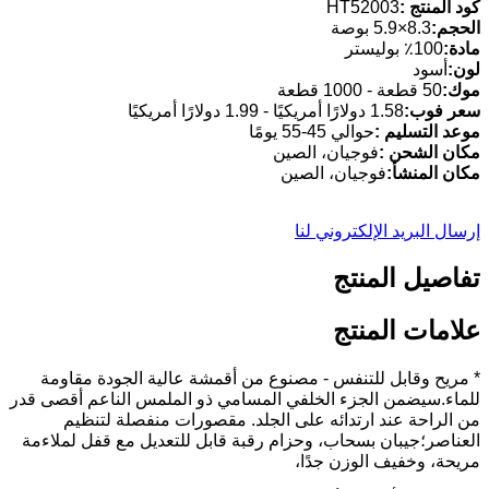
كود المنتج :
HT52003
الحجم:
8.3×5.9 بوصة
مادة:
100٪ بوليستر
لون:
أسود
موك:
50 قطعة - 1000 قطعة
سعر فوب:
1.58 دولارًا أمريكيًا - 1.99 دولارًا أمريكيًا
موعد التسليم :
حوالي 45-55 يومًا
مكان الشحن :
فوجيان، الصين
مكان المنشأ:
فوجيان، الصين
إرسال البريد الإلكتروني لنا
تفاصيل المنتج
علامات المنتج
* مريح وقابل للتنفس - مصنوع من أقمشة عالية الجودة مقاومة
للماء.سيضمن الجزء الخلفي المسامي ذو الملمس الناعم أقصى قدر
من الراحة عند ارتدائه على الجلد. مقصورات منفصلة لتنظيم
العناصر؛جيبان بسحاب، وحزام رقبة قابل للتعديل مع قفل لملاءمة
مريحة، وخفيف الوزن جدًا،