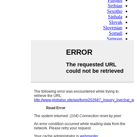
Punjabi
Serbian
Sesotho
Sinhala
Slovak
Slovenian
Somali
Samoan
Scots Gaelic
Shona
Sindhi
Sundanese
Swahili
Tajik
Tamil
Telugu
Thai
Ukrainian
Urdu
Uzbek
Vietnamese
Welsh
Xhosa
Yiddish
Yoruba